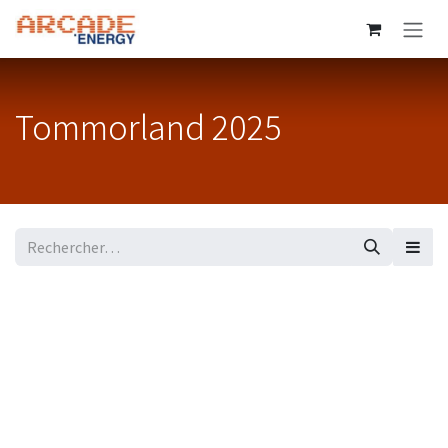
Se rendre au contenu
Tommorland 2025