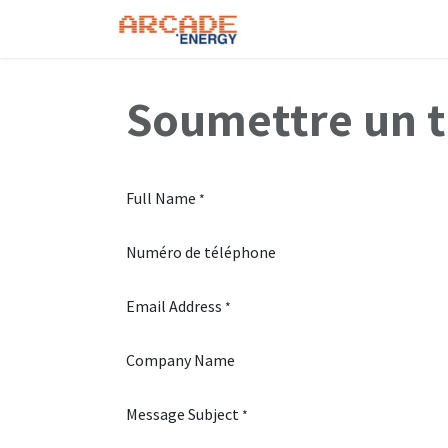
Se rendre au contenu
Page d'accueil
A Pro
Soumettre un t
Full Name
*
Numéro de téléphone
Email Address
*
Company Name
Message Subject
*