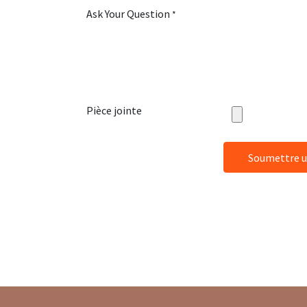
Ask Your Question
*
Pièce jointe
Soumettre u