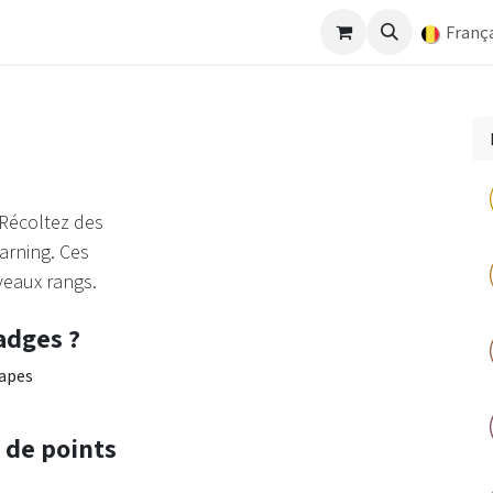
pos
Nos services
Travailler chez Arcade.energy
Nos po
França
Récoltez des
arning. Ces
veaux rangs.
adges ?
tapes
 de points