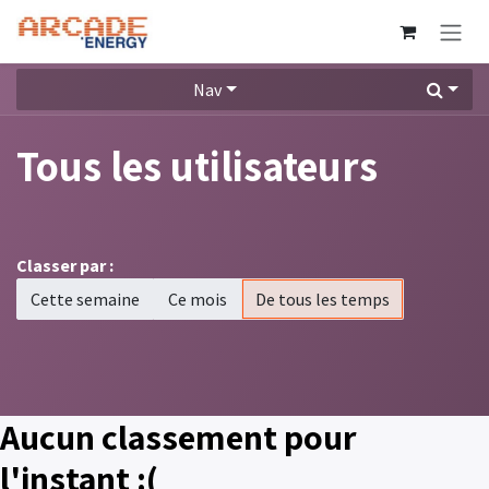
Se rendre au contenu
Nav
Tous les utilisateurs
Classer par :
Cette semaine
Ce mois
De tous les temps
Aucun classement pour
l'instant :(